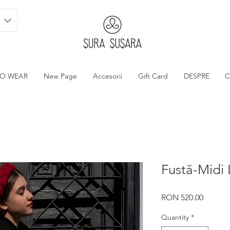
TO WEAR
New Page
Accesorii
Gift Card
DESPRE
C
Fustă-Midi 
Price
RON 520.00
Quantity
*