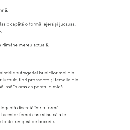
mnă.
lasic capătă o formă lejeră și jucăușă,
e.
e rămâne mereu actuală.
intirile sufrageriei bunicilor mei din
 lustruit, flori proaspete și femei
le din
ă iasă în oraș ca pentru o mică
eleganță discretă într-o formă
l ace
stor
femei care știau că a te
 toate, un gest de bucurie.