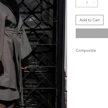
Add to Cart
Compoziție
material exterior: st
(pepite) premium dea
căptușeală: vâscoză