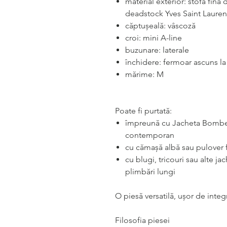
material exterior: stofă fin
deadstock Yves Saint Lauren
căptușeală: vâscoză
croi: mini A-line
buzunare: laterale
închidere: fermoar ascuns la
mărime: M
Poate fi purtată:
împreună cu Jacheta Bomber
contemporan
cu cămașă albă sau pulover f
cu blugi, tricouri sau alte j
plimbări lungi
O piesă versatilă, ușor de inte
Filosofia piesei