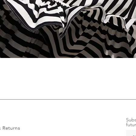
Quick View
Subs
futu
& Returns