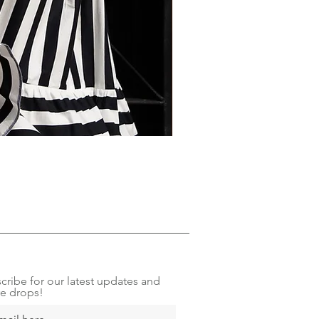
Furou Șura
Price
RON 380.00
cribe for our latest updates and
re drops!