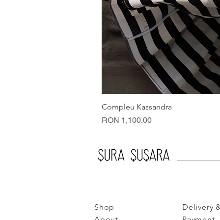
Compleu Kassandra
Price
RON 1,100.00
Shop
Delivery 
About
Payment