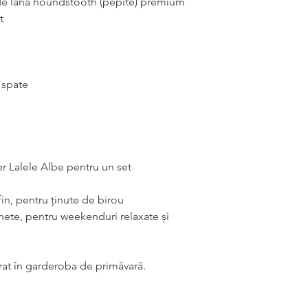
ă de lână houndstooth (pepite) premium
t
 spate
 Lalele Albe pentru un set
in, pentru ținute de birou
achete, pentru weekenduri relaxate și
grat în garderoba de primăvară.