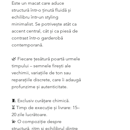
Este un macat care aduce
structură într-o ținută fluidă și
echilibru într-un styling
minimalist. Se potrivește atât ca
accent central, cât și ca piesă de
contrast într-o garderobă
contemporană.
🌿 Fiecare țesătură poartă urmele
timpului – semnele firești ale
vechimii, variațiile de ton sau
reparațiile discrete, care îi adaugă
profunzime și autenticitate.
🧵 Exclusiv curățare chimică.
⏳ Timp de execuție și livrare: 15–
20 zile lucrătoare.
💫 O compoziție despre
structură, ritm și echilibrul dintre