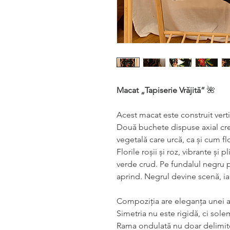
Macat „Tapiserie Vrăjită”
🌺
Acest macat este construit verti
Două buchete dispuse axial cr
vegetală care urcă, ca și cum fl
Florile roșii și roz, vibrante și 
verde crud. Pe fundalul negru 
aprind. Negrul devine scenă, iar
Compoziția are eleganța unei ar
Simetria nu este rigidă, ci sole
Rama ondulată nu doar delimit