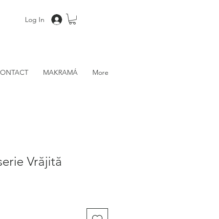
Log In
ONTACT
MAKRAMÁ
More
erie Vrăjită