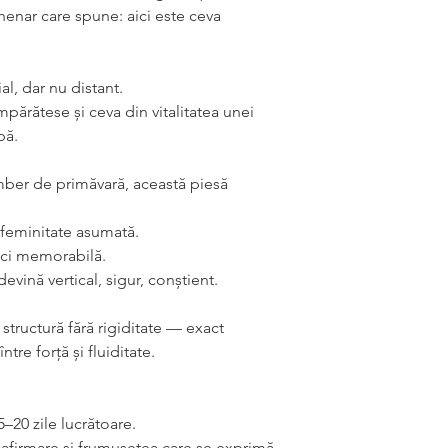
enar care spune: aici este ceva
l, dar nu distant.
părătese și ceva din vitalitatea unei
pă.
mber de primăvară, această piesă
e feminitate asumată.
 ci memorabilă.
evină vertical, sigur, conștient.
 structură fără rigiditate — exact
tre forță și fluiditate.
5–20 zile lucrătoare.
, afirmare și frumusețea care se exprimă