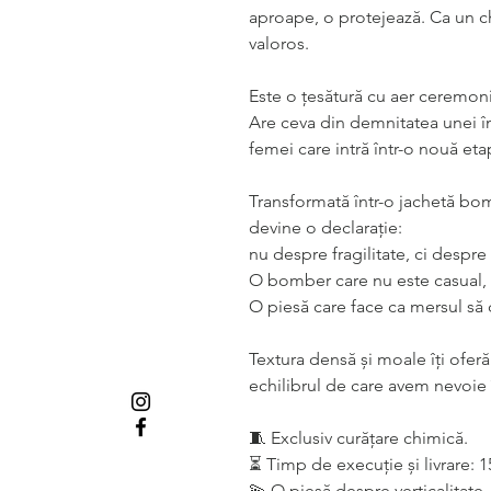
aproape, o protejează. Ca un ch
valoros.
Este o țesătură cu aer ceremonia
Are ceva din demnitatea unei îm
femei care intră într-o nouă eta
Transformată într-o jachetă bo
devine o declarație:
nu despre fragilitate, ci despr
O bomber care nu este casual,
O piesă care face ca mersul să d
Textura densă și moale îți oferă
echilibrul de care avem nevoie în
🧵 Exclusiv curățare chimică.
⏳ Timp de execuție și livrare: 1
💫 O piesă despre verticalitate