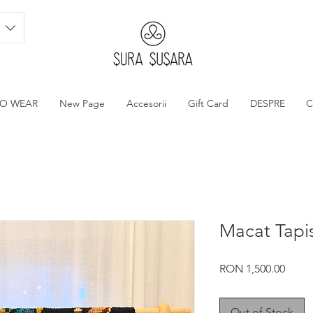
TO WEAR
New Page
Accesorii
Gift Card
DESPRE
C
Macat Tapis
Price
RON 1,500.00
Out of Stock