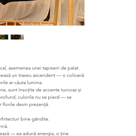
spate
umăr-talie
Lungime
66c
spate
umăr-
umăr
Lungime
46c
mânecă
cal, asemenea unei tapiserii de palat.
eează un traseu ascendent — o coloană
orile ar căuta lumina.
pline, sunt însoțite de accente turcoaz și
profund, culorile nu se pierd — se
 florile devin prezență.
hitecturi bine gândite.
mnă.
ează — ea adună energia, o ține