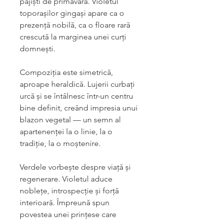
pajiști de primăvară. Violetul
toporașilor gingași apare ca o
prezență nobilă, ca o floare rară
crescută la marginea unei curți
domnești.
Compoziția este simetrică,
aproape heraldică. Lujerii curbați
urcă și se întâlnesc într-un centru
bine definit, creând impresia unui
blazon vegetal — un semn al
apartenenței la o linie, la o
tradiție, la o moștenire.
Verdele vorbește despre viață și
regenerare. Violetul aduce
noblețe, introspecție și forță
interioară. Împreună spun
povestea unei prințese care