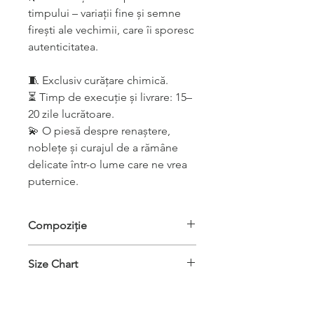
timpului – variații fine și semne
firești ale vechimii, care îi sporesc
autenticitatea.
🧵 Exclusiv curățare chimică.
⏳ Timp de execuție și livrare: 15–
20 zile lucrătoare.
💫 O piesă despre renaștere,
noblețe și curajul de a rămâne
delicate într-o lume care ne vrea
puternice.
Compoziție
exterior: lână pe urzeală de lână
Size Chart
interior: stofă lână
Dimensiuni
S
M
L
piesă finită