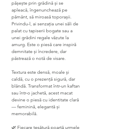
pășește prin grădină și se
apleacă, îngenunchează pe
pământ, să miroasă toporașii.
Privindu-l, ai senzația unei săli de
palat cu tapiserii bogate sau a
unei grădini regale văzute la
amurg. Este o piesă care inspiră
demnitate și încredere, dar
păstrează o notă de visare.
Textura este densă, moale și
caldă, cu o prezență sigură, dar
blândă. Transformat într-un kaftan
sau într-o jachetă, acest macat
devine o piesă cu identitate clară
— feminină, elegantă și
memorabilă.
🌿 Fiecare țesătură poartă urmele