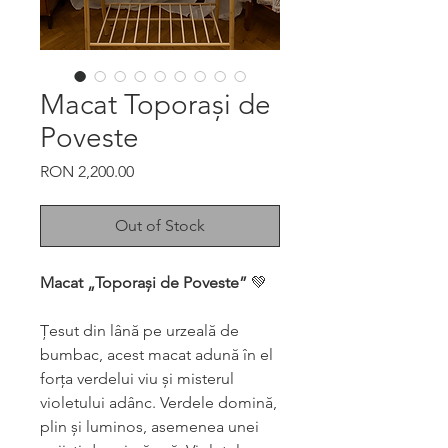
Macat Toporași de
Poveste
Price
RON 2,200.00
Out of Stock
Macat „Toporași de Poveste”
💚
Țesut din lână pe urzeală de
bumbac, acest macat adună în el
forța verdelui viu și misterul
violetului adânc. Verdele domină,
plin și luminos, asemenea unei