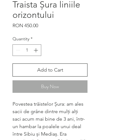
Traista Șura liniile
orizontului
Price
RON 450.00
Quantity
*
Add to Cart
Buy Now
Povestea trăistelor Șura: am ales
sacii de grâne dintre mulți alți
saci acum mai bine de 3 ani, într-
un hambar la poalele unui deal
între Sibiu și Mediaș. Era