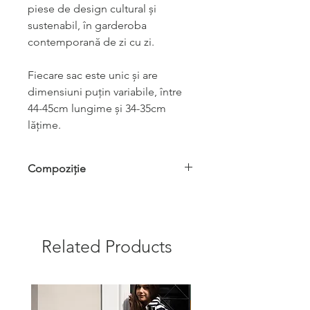
piese de design cultural și
sustenabil, în garderoba
contemporană de zi cu zi.
Fiecare sac este unic și are
dimensiuni puțin variabile, între
44-45cm lungime și 34-35cm
lățime.
Compoziție
exterior cânepă 100%, căptușeală
bumbac 100%, bretea jacquard 100%
bumbac
Related Products
Easy Chic