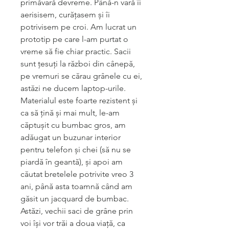
primăvară devreme. Până-n vară îi
aerisisem, curățasem și îi
potrivisem pe croi. Am lucrat un
prototip pe care l-am purtat o
vreme să fie chiar practic. Sacii
sunt țesuți la război din cânepă,
pe vremuri se cărau grânele cu ei,
astăzi ne ducem laptop-urile.
Materialul este foarte rezistent și
ca să țină și mai mult, le-am
căptușit cu bumbac gros, am
adăugat un buzunar interior
pentru telefon și chei (să nu se
piardă în geantă), și apoi am
căutat bretelele potrivite vreo 3
ani, până asta toamnă când am
găsit un jacquard de bumbac.
Astăzi, vechii saci de grâne prin
voi își vor trăi a doua viață, ca