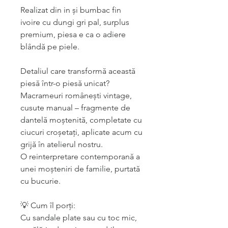
Realizat din in și bumbac fin
ivoire cu dungi gri pal, surplus
premium, piesa e ca o adiere
blândă pe piele.
Detaliul care transformă această
piesă într-o piesă unicat?
Macrameuri românești vintage,
cusute manual – fragmente de
dantelă moștenită, completate cu
ciucuri croșetați, aplicate acum cu
grijă în atelierul nostru.
O reinterpretare contemporană a
unei moșteniri de familie, purtată
cu bucurie.
💡 Cum îl porți:
Cu sandale plate sau cu toc mic,