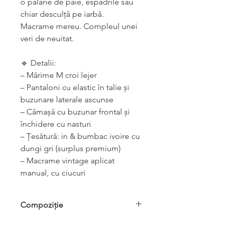
o pălărie de paie, espadrile sau
chiar desculță pe iarbă.
Macrame mereu. Compleul unei
veri de neuitat.
🔹 Detalii:
– Mărime M croi lejer
– Pantaloni cu elastic în talie și
buzunare laterale ascunse
– Cămașă cu buzunar frontal și
închidere cu nasturi
– Țesătură: in & bumbac ivoire cu
dungi gri (surplus premium)
– Macrame vintage aplicat
manual, cu ciucuri
Compoziție
in și bumbac