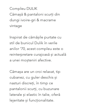
Compleu DULIK
Cămașă & pantaloni scurți din
dungi ivoire-gri & macrame
vintage
Inspirat de cămășile purtate cu
stil de bunicul Dulik în verile
anilor ’70, acest compleu este o
reinterpretare curajoasă și actuală
a unei moșteniri afective.
Cămașa are un croi relaxat, tip
cubanez, cu guler deschis și
nasturi discreți, în timp ce
pantalonii scurți, cu buzunare
laterale și elastic în talie, oferă
lejeritate și funcționalitate.