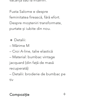
vacanță sau la întâlniri.
Fusta Salome e despre
feminitatea firească, fără efort.
Despre moșteniri transformate,
purtate și iubite din nou.
🔹 Detalii:
– Mărime M
– Croi A-line, talie elastică
– Material: bumbac vintage
jacquard (din față de masă
recuperată)
– Detalii: broderie de bumbac pe
tiv
Compoziție
100% bumbac jacquard