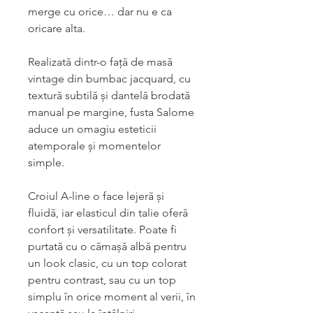
merge cu orice… dar nu e ca
oricare alta.
Realizată dintr-o față de masă
vintage din bumbac jacquard, cu
textură subtilă și dantelă brodată
manual pe margine, fusta Salome
aduce un omagiu esteticii
atemporale și momentelor
simple.
Croiul A-line o face lejeră și
fluidă, iar elasticul din talie oferă
confort și versatilitate. Poate fi
purtată cu o cămașă albă pentru
un look clasic, cu un top colorat
pentru contrast, sau cu un top
simplu în orice moment al verii, în