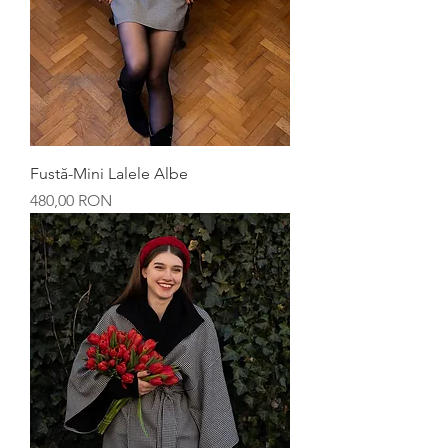
Fustă-Mini Lalele Albe
Preț
480,00 RON