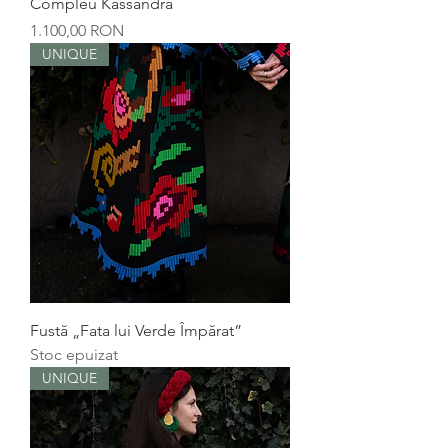
Compleu Kassandra
Preț
1.100,00 RON
UNIQUE
Fustă „Fata lui Verde Împărat”
Stoc epuizat
UNIQUE