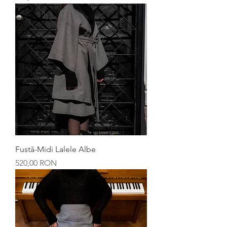
Fustă-Midi Lalele Albe
Preț
520,00 RON