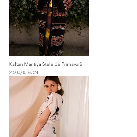
Kaftan Mantiya Stele de Primăvară
Preț
2.500,00 RON