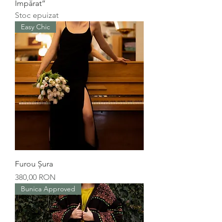
Împărat”
Stoc epuizat
Easy Chic
Furou Șura
Preț
380,00 RON
Bunica Approved