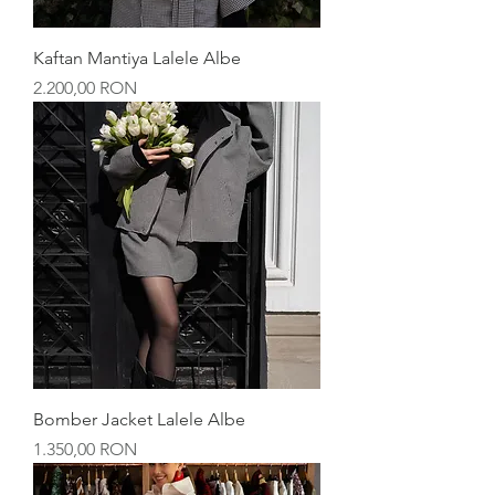
Kaftan Mantiya Lalele Albe
Preț
2.200,00 RON
Bomber Jacket Lalele Albe
Preț
1.350,00 RON