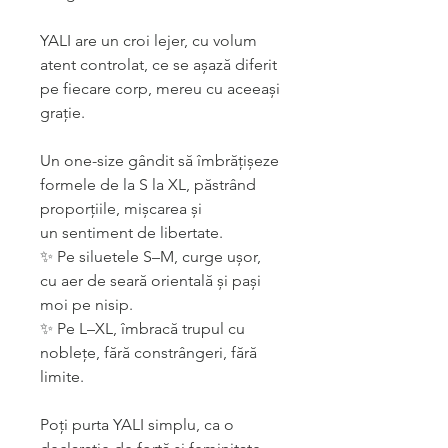
YALI are un croi lejer, cu volum
atent controlat, ce se așază diferit
pe fiecare corp, mereu cu aceeași
grație.
Un one-size gândit să îmbrățișeze
formele de la S la XL, păstrând
proporțiile, mișcarea și
un sentiment de libertate.
✨ Pe siluetele S–M, curge ușor,
cu aer de seară orientală și pași
moi pe nisip.
✨ Pe L–XL, îmbracă trupul cu
noblețe, fără constrângeri, fără
limite.
Poți purta YALI simplu, ca o