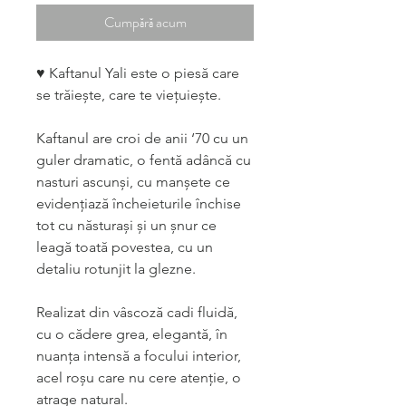
Cumpără acum
♥️ Kaftanul Yali este o piesă care
se trăiește, care te viețuiește.
Kaftanul are croi de anii ‘70 cu un
guler dramatic, o fentă adâncă cu
nasturi ascunși, cu manșete ce
evidențiază încheieturile închise
tot cu năsturași și un șnur ce
leagă toată povestea, cu un
detaliu rotunjit la glezne.
Realizat din vâscoză cadi fluidă,
cu o cădere grea, elegantă, în
nuanța intensă a focului interior,
acel roșu care nu cere atenție, o
atrage natural.