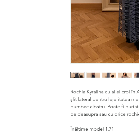
Rochia Kyralina cu al ei croi în
șliț lateral pentru lejeritatea 
bumbac albstru. Poate fi purtat
pe deasupra sau cu orice roch
Înălțime model 1.71