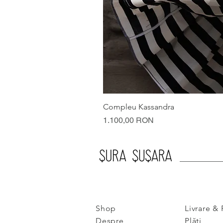
Compleu Kassandra
Preț
1.100,00 RON
Shop
Livrare & 
Despre
Plăți