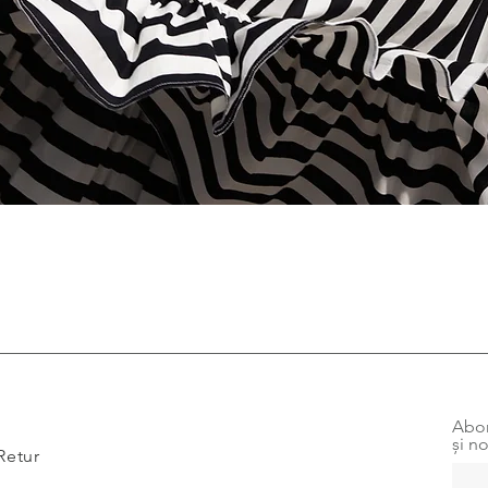
Afișare rapidă
Abon
și no
Retur