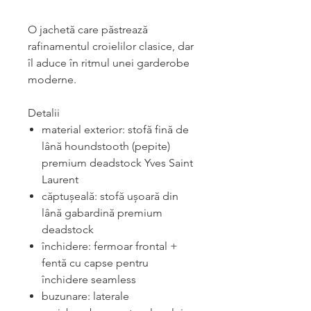
O jachetă care păstrează
rafinamentul croielilor clasice, dar
îl aduce în ritmul unei garderobe
moderne.
Detalii
material exterior: stofă fină de
lână houndstooth (pepite)
premium deadstock Yves Saint
Laurent
căptușeală: stofă ușoară din
lână gabardină premium
deadstock
închidere: fermoar frontal +
fentă cu capse pentru
închidere seamless
buzunare: laterale