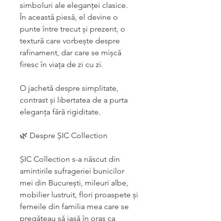
simboluri ale eleganței clasice.
În această piesă, el devine o
punte între trecut și prezent
,
o
textură care vorbește despre
rafinament, dar care se mișcă
firesc în viața de zi cu zi.
O jachetă despre simplitate,
contrast și libertatea de a purta
eleganța fără rigiditate.
🌿
Despre ȘIC Collection
ȘIC Collection
s-a născut din
amintirile sufrageriei bunicilor
mei din București
,
mileuri albe,
mobilier lustruit, flori proaspete și
femei
le din familia mea
care se
pregăteau să iasă în oraș ca