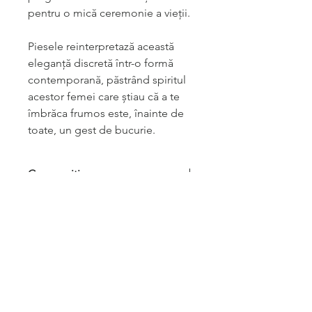
pentru o mică ceremonie a vieții.
Piesele reinterpretază această
eleganță discretă într-o formă
contemporană, păstrând spiritul
ace
stor
femei care știau că a te
îmbrăca frumos este, înainte de
toate, un gest de bucurie.
Compoziție
material exterior: stofă fină de lână
Size Chart
houndstooth (pepite) premium
deadstock Yves Saint Laurent
căptușeală: stofă ușoară din lână
gabardină premium deadstock
Dimensiuni
S
M
L
piesă finită
Produse similare
Circumferință
128cm
140cm
140cm